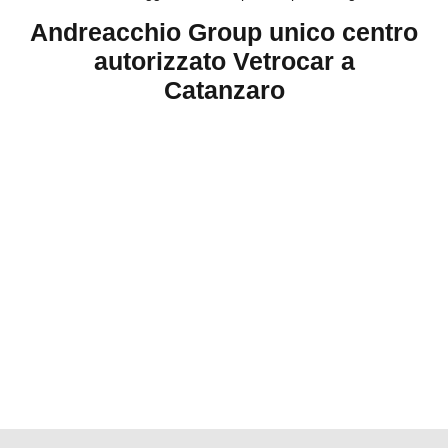
Andreacchio Group unico centro
autorizzato Vetrocar a
Catanzaro