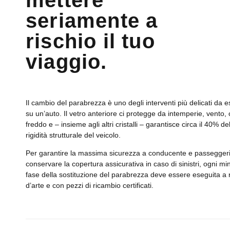
mettere
pagamento digitale stanno diventando sempre più diffuse e richiedono
una scelta consapevole da parte degli utenti.
seriamente a
Nel settore del gioco online è importante conoscere le caratteristiche
rischio il tuo
delle piattaforme internazionali e i criteri da valutare prima di scegliere
un servizio. Per approfondire vantaggi, modalità di pagamento e
viaggio.
aspetti tecnici dei
casino non AAMS che pagano subito
, è utile
consultare guide aggiornate con informazioni dettagliate su recensioni,
sicurezza e condizioni operative.
Nel panorama del gioco online è importante conoscere le diverse
Il cambio del parabrezza è uno degli interventi più delicati da 
opzioni disponibili e valutare con attenzione caratteristiche, metodi di
su un’auto. Il vetro anteriore ci protegge da intemperie, vento, 
pagamento e condizioni dei vari operatori. Per approfondire il tema dei
freddo e – insieme agli altri cristalli – garantisce circa il 40% de
casino non AAMS che accettano Postepay
, è possibile consultare
rigidità strutturale del veicolo.
guide aggiornate che analizzano le principali informazioni utili per gli
Per garantire la massima sicurezza a conducente e passeggeri
utenti italiani.
conservare la copertura assicurativa in caso di sinistri, ogni m
fase della sostituzione del parabrezza deve essere eseguita a 
d’arte e con pezzi di ricambio certificati.